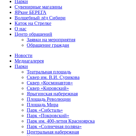
Парки
Сувенирные магазины
ЯРкие БЕРЕГА
Волшебный лёд Сибири
Каток на Стрелке
О нас
Центр обращений
Заявки на мероприятия
Обращение граждан
Новости
Медиагалерея
Парки
Театральная площадь
Сквер им. В.И. Сурикова
Сквер «Космонавтов»
Сквер «Кировский»
Ярыгинская набережная
Площадь Революции
Площадь Мира
Парк «Сибсталь»
Парк «Покровский»
Парк им. 400-летия Красноярска
Парк «Солнечная поляна»
Центральная набережная