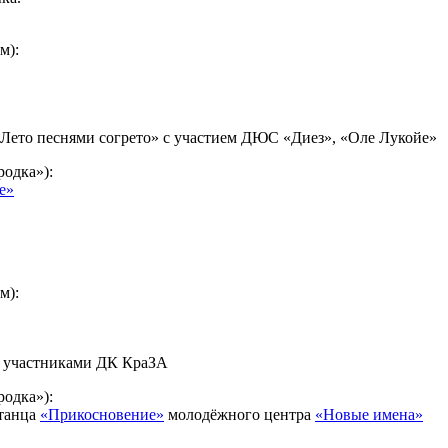
м):
 «Лето песнями согрето» с участием ДЮС «Диез», «Оле Лукойе»
одка»):
е»
м):
 с участниками ДК КраЗА
одка»):
 танца
«Прикосновение»
молодёжного центра
«Новые имена»