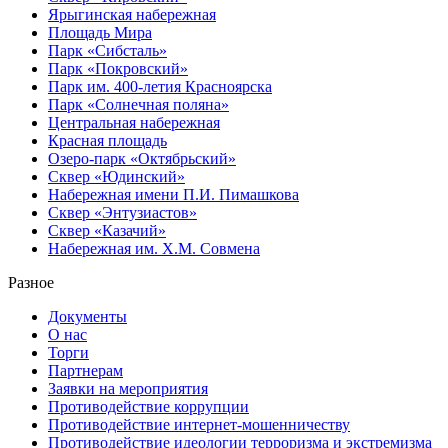
Ярыгинская набережная
Площадь Мира
Парк «Сибсталь»
Парк «Покровский»
Парк им. 400-летия Красноярска
Парк «Солнечная поляна»
Центральная набережная
Красная площадь
Озеро-парк «Октябрьский»
Сквер «Юдинский»
Набережная имени П.И. Пимашкова
Сквер «Энтузиастов»
Сквер «Казачий»
Набережная им. Х.М. Совмена
Разное
Документы
О нас
Торги
Партнерам
Заявки на мероприятия
Противодействие коррупции
Противодействие интернет-мошенничеству
Противодействие идеологии терроризма и экстремизма