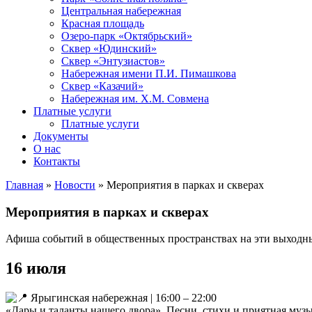
Центральная набережная
Красная площадь
Озеро-парк «Октябрьский»
Сквер «Юдинский»
Сквер «Энтузиастов»
Набережная имени П.И. Пимашкова
Сквер «Казачий»
Набережная им. Х.М. Совмена
Платные услуги
Платные услуги
Документы
О нас
Контакты
Главная
»
Новости
»
Мероприятия в парках и скверах
Мероприятия в парках и скверах
Афиша событий в общественных пространствах на эти выходны
16 июля
Ярыгинская набережная | 16:00 – 22:00
«Дары и таланты нашего двора». Песни, стихи и приятная музы