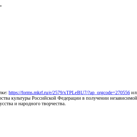
»
лке:
https://forms.mkrf.ru/e/2579/xTPLeBU7/?ap_orgcode=270556
ил
ерства культуры Российской Федерации в получении независимо
сства и народного творчества.