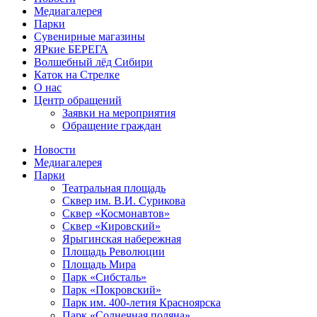
Медиагалерея
Парки
Сувенирные магазины
ЯРкие БЕРЕГА
Волшебный лёд Сибири
Каток на Стрелке
О нас
Центр обращений
Заявки на мероприятия
Обращение граждан
Новости
Медиагалерея
Парки
Театральная площадь
Сквер им. В.И. Сурикова
Сквер «Космонавтов»
Сквер «Кировский»
Ярыгинская набережная
Площадь Революции
Площадь Мира
Парк «Сибсталь»
Парк «Покровский»
Парк им. 400-летия Красноярска
Парк «Солнечная поляна»