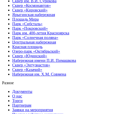
Сквер им. В.И. Сурикова
Сквер «Космонавтов»
Сквер «Кировский»
Ярыгинская набережная
Площадь Мира
Парк «Сибсталь»
Парк «Покровский»
Парк им. 400-летия Красноярска
Парк «Солнечная поляна»
Центральная набережная
Красная площадь
Озеро-парк «Октябрьский»
Сквер «Юдинский»
Набережная имени П.И. Пимашкова
Сквер «Энтузиастов»
Сквер «Казачий»
Набережная им. Х.М. Совмена
Разное
Документы
О нас
Торги
Партнерам
Заявки на мероприятия