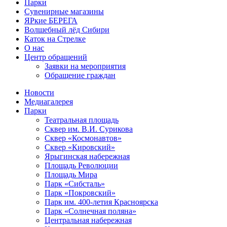
Парки
Сувенирные магазины
ЯРкие БЕРЕГА
Волшебный лёд Сибири
Каток на Стрелке
О нас
Центр обращений
Заявки на мероприятия
Обращение граждан
Новости
Медиагалерея
Парки
Театральная площадь
Сквер им. В.И. Сурикова
Сквер «Космонавтов»
Сквер «Кировский»
Ярыгинская набережная
Площадь Революции
Площадь Мира
Парк «Сибсталь»
Парк «Покровский»
Парк им. 400-летия Красноярска
Парк «Солнечная поляна»
Центральная набережная