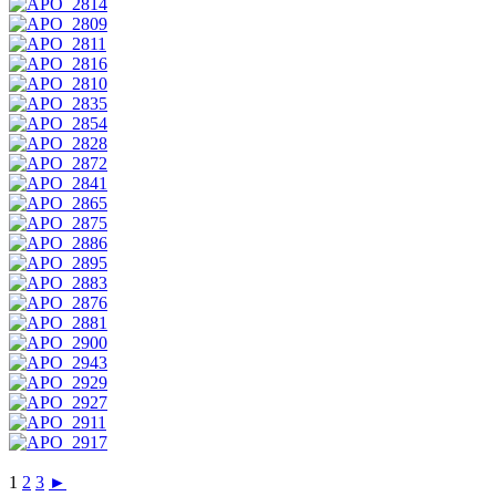
1
2
3
►