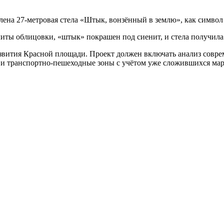
ена 27-метровая стела «Штык, вонзённый в землю», как символ 
литы облицовки, «штык» покрашен под сиенит, и стела получил
звития Красной площади. Проект должен включать анализ соврем
и транспортно-пешеходные зоны с учётом уже сложившихся ма