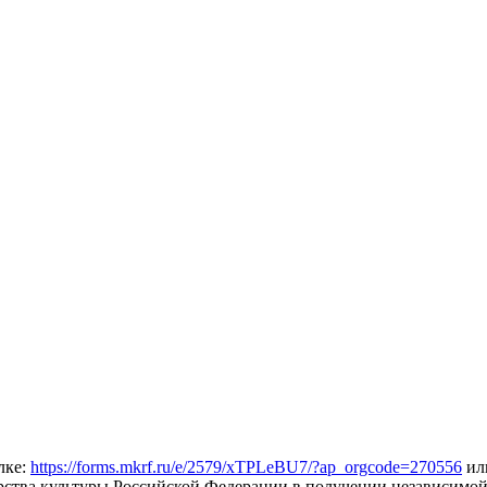
лке:
https://forms.mkrf.ru/e/2579/xTPLeBU7/?ap_orgcode=270556
ил
ерства культуры Российской Федерации в получении независимо