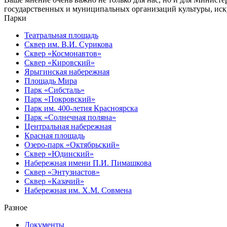
государственных и муниципальных организаций культуры, иску
Парки
Театральная площадь
Сквер им. В.И. Сурикова
Сквер «Космонавтов»
Сквер «Кировский»
Ярыгинская набережная
Площадь Мира
Парк «Сибсталь»
Парк «Покровский»
Парк им. 400-летия Красноярска
Парк «Солнечная поляна»
Центральная набережная
Красная площадь
Озеро-парк «Октябрьский»
Сквер «Юдинский»
Набережная имени П.И. Пимашкова
Сквер «Энтузиастов»
Сквер «Казачий»
Набережная им. Х.М. Совмена
Разное
Документы