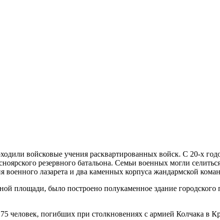
ходили войсковые учения расквартированных войск. С 20-х годо
асноярского резервного батальона. Семьи военных могли селит
я военного лазарета и два каменных корпуса жандармской кома
ой площади, было построено полукаменное здание городского па
 75 человек, погибших при столкновениях с армией Колчака в К