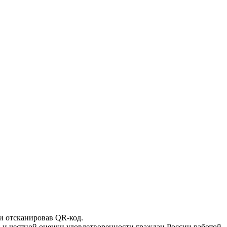
и отсканировав QR-код.
й и честной оценки удовлетворенности граждан России работой