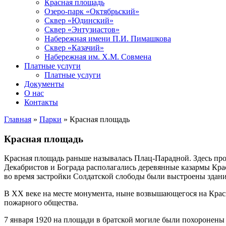
Красная площадь
Озеро-парк «Октябрьский»
Сквер «Юдинский»
Сквер «Энтузиастов»
Набережная имени П.И. Пимашкова
Сквер «Казачий»
Набережная им. Х.М. Совмена
Платные услуги
Платные услуги
Документы
О нас
Контакты
Главная
»
Парки
»
Красная площадь
Красная площадь
Красная площадь раньше называлась Плац-Парадной. Здесь про
Декабристов и Бограда располагались деревянные казармы Кр
во время застройки Солдатской слободы были выстроены здани
В XX веке на месте монумента, ныне возвышающегося на Красн
пожарного общества.
7 января 1920 на площади в братской могиле были похоронены