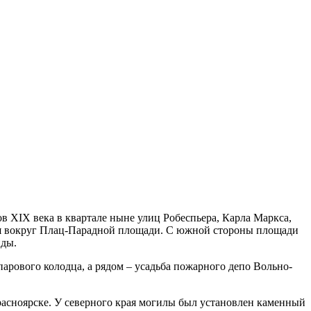
в XIX века в квартале ныне улиц Робеспьера, Карла Маркса,
ься вокруг Плац-Парадной площади. С южной стороны площади
нды.
рового колодца, а рядом – усадьба пожарного депо Вольно-
расноярске. У северного края могилы был установлен каменный