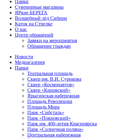
Парки
Сувенирные магазины
ЯРкие БЕРЕГА
Волшебный лёд Сибири
Каток на Стрелке
О нас
Центр обращений
Заявки на мероприятия
Обращение граждан
Новости
Медиагалерея
Парки
Театральная площадь
Сквер им. В.И. Сурикова
Сквер «Космонавтов»
Сквер «Кировский»
Ярыгинская набережная
Площадь Революции
Площадь Мира
Парк «Сибсталь»
Парк «Покровский»
Парк им. 400-летия Красноярска
Парк «Солнечная поляна»
Центральная набережная