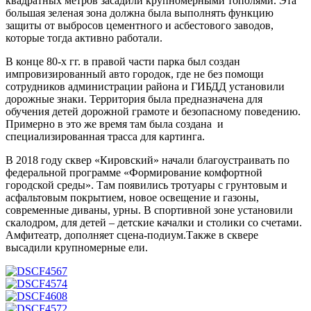
квадратных метров засадили крупномерными тополями. Эта
большая зеленая зона должна была выполнять функцию
защиты от выбросов цементного и асбестового заводов,
которые тогда активно работали.
В конце 80-х гг. в правой части парка был создан
импровизированный авто городок, где не без помощи
сотрудников администрации района и ГИБДД установили
дорожные знаки. Территория была предназначена для
обучения детей дорожной грамоте и безопасному поведению.
Примерно в это же время там была создана и
специализированная трасса для картинга.
В 2018 году сквер «Кировский» начали благоустраивать по
федеральной программе «Формирование комфортной
городской среды». Там появились тротуары с грунтовым и
асфальтовым покрытием, новое освещение и газоны,
современные диваны, урны. В спортивной зоне установили
скалодром, для детей – детские качалки и столики со счетами.
Амфитеатр, дополняет сцена-подиум.Также в сквере
высадили крупномерные ели.