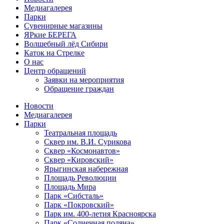
Медиагалерея
Парки
Сувенирные магазины
ЯРкие БЕРЕГА
Волшебный лёд Сибири
Каток на Стрелке
О нас
Центр обращений
Заявки на мероприятия
Обращение граждан
Новости
Медиагалерея
Парки
Театральная площадь
Сквер им. В.И. Сурикова
Сквер «Космонавтов»
Сквер «Кировский»
Ярыгинская набережная
Площадь Революции
Площадь Мира
Парк «Сибсталь»
Парк «Покровский»
Парк им. 400-летия Красноярска
Парк «Солнечная поляна»