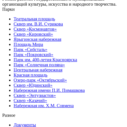
организаций культуры, искусства и народного творчества.
Парки
Театральная площадь
Сквер им. В.И. Сурикова
Сквер «Космонавтов»
Сквер «Кировский»
Ярыгинская набережная
Площадь Мира
Парк «Сибсталь»
Парк «Покровский»
Парк им. 400-летия Красноярска
Парк «Солнечная поляна»
Центральная набережная
Красная площадь
Озеро-парк «Октябрьский»
Сквер «Юдинский»
Набережная имени П.И. Пимашкова
Сквер «Энтузиастов»
Сквер «Казачий»
Набережная им. Х.М. Совмена
Разное
Документы