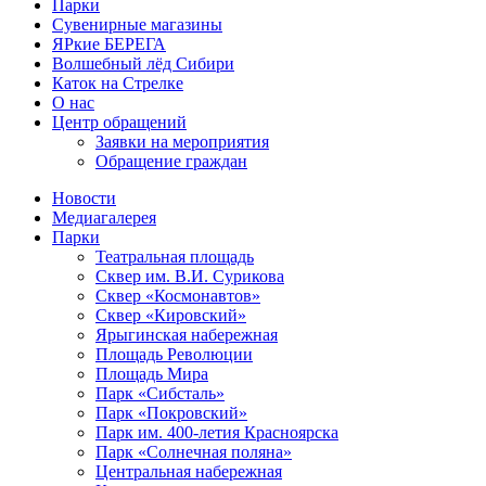
Парки
Сувенирные магазины
ЯРкие БЕРЕГА
Волшебный лёд Сибири
Каток на Стрелке
О нас
Центр обращений
Заявки на мероприятия
Обращение граждан
Новости
Медиагалерея
Парки
Театральная площадь
Сквер им. В.И. Сурикова
Сквер «Космонавтов»
Сквер «Кировский»
Ярыгинская набережная
Площадь Революции
Площадь Мира
Парк «Сибсталь»
Парк «Покровский»
Парк им. 400-летия Красноярска
Парк «Солнечная поляна»
Центральная набережная