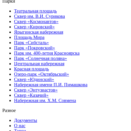
Парки
Театральная площадь
Сквер им. В.И. Сурикова
Сквер «Космонавтов»
Сквер «Кировский»
Ярыгинская набережная
Площадь Мира
Парк «Сибсталь»
Парк «Покровский»
Парк им. 400-летия Красноярска
Парк «Солнечная поляна»
Центральная набережная
Красная площадь
Озеро-парк «Октябрьский»
Сквер «Юдинский»
Набережная имени П.И. Пимашкова
Сквер «Энтузиастов»
Сквер «Казачий»
Набережная им. Х.М. Совмена
Разное
Документы
О нас
Торги