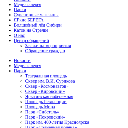
Медиагалерея
Парки
Сувенирные магазины
ЯРкие БЕРЕГА
Волшебный лёд Сибири
Каток на Стрелке
О нас
Центр обращений
Заявки на мероприятия
Обращение граждан
Новости
Медиагалерея
Парки
Театральная площадь
Сквер им. В.И. Сурикова
Сквер «Космонавтов»
Сквер «Кировский»
Ярыгинская набережная
Площадь Революции
Площадь Мира
Парк «Сибсталь»
Парк «Покровский»
Парк им. 400-летия Красноярска
Парк «Солнечная поляна»