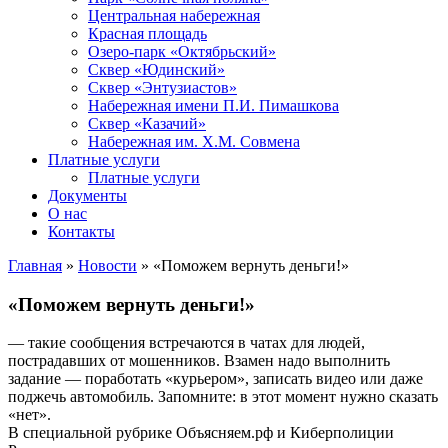
Центральная набережная
Красная площадь
Озеро-парк «Октябрьский»
Сквер «Юдинский»
Сквер «Энтузиастов»
Набережная имени П.И. Пимашкова
Сквер «Казачий»
Набережная им. Х.М. Совмена
Платные услуги
Платные услуги
Документы
О нас
Контакты
Главная
»
Новости
»
«Поможем вернуть деньги!»
«Поможем вернуть деньги!»
— такие сообщения встречаются в чатах для людей,
пострадавших от мошенников. Взамен надо выполнить
задание — поработать «курьером», записать видео или даже
поджечь автомобиль. Запомните: в этот момент нужно сказать
«нет».
В специальной рубрике Объясняем.рф и Киберполиции