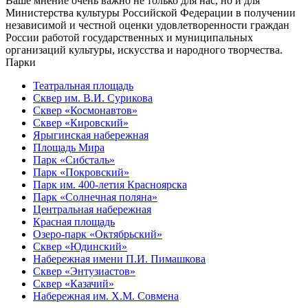
Ваше мнение очень важно не только для нас, но и для
Министерства культуры Российской Федерации в получении
независимой и честной оценки удовлетворенности граждан
России работой государственных и муниципальных
организаций культуры, искусства и народного творчества.
Парки
Театральная площадь
Сквер им. В.И. Сурикова
Сквер «Космонавтов»
Сквер «Кировский»
Ярыгинская набережная
Площадь Мира
Парк «Сибсталь»
Парк «Покровский»
Парк им. 400-летия Красноярска
Парк «Солнечная поляна»
Центральная набережная
Красная площадь
Озеро-парк «Октябрьский»
Сквер «Юдинский»
Набережная имени П.И. Пимашкова
Сквер «Энтузиастов»
Сквер «Казачий»
Набережная им. Х.М. Совмена