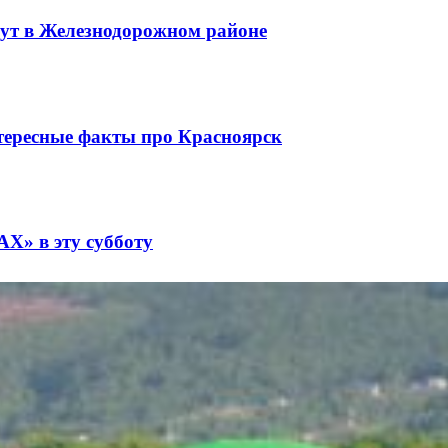
дут в Железнодорожном районе
тересные факты про Красноярск
Х» в эту субботу