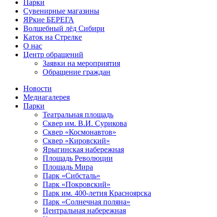
Парки
Сувенирные магазины
ЯРкие БЕРЕГА
Волшебный лёд Сибири
Каток на Стрелке
О нас
Центр обращений
Заявки на мероприятия
Обращение граждан
Новости
Медиагалерея
Парки
Театральная площадь
Сквер им. В.И. Сурикова
Сквер «Космонавтов»
Сквер «Кировский»
Ярыгинская набережная
Площадь Революции
Площадь Мира
Парк «Сибсталь»
Парк «Покровский»
Парк им. 400-летия Красноярска
Парк «Солнечная поляна»
Центральная набережная