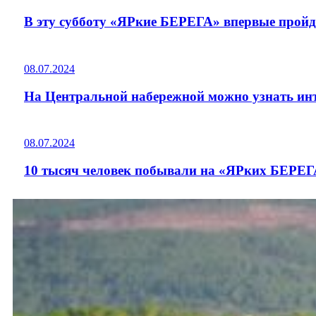
В эту субботу «ЯРкие БЕРЕГА» впервые прой
08.07.2024
На Центральной набережной можно узнать ин
08.07.2024
10 тысяч человек побывали на «ЯРких БЕРЕГА