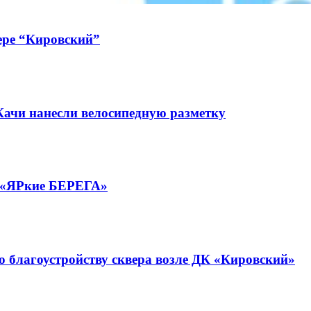
вере “Кировский”
ачи нанесли велосипедную разметку
а «ЯРкие БЕРЕГА»
о благоустройству сквера возле ДК «Кировский»