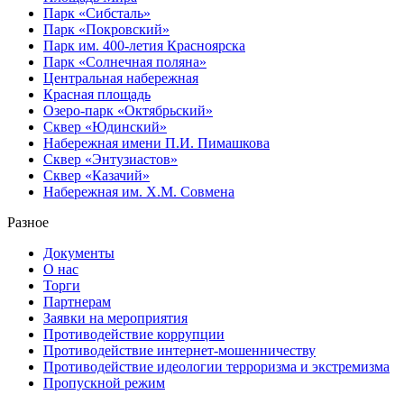
Парк «Сибсталь»
Парк «Покровский»
Парк им. 400-летия Красноярска
Парк «Солнечная поляна»
Центральная набережная
Красная площадь
Озеро-парк «Октябрьский»
Сквер «Юдинский»
Набережная имени П.И. Пимашкова
Сквер «Энтузиастов»
Сквер «Казачий»
Набережная им. Х.М. Совмена
Разное
Документы
О нас
Торги
Партнерам
Заявки на мероприятия
Противодействие коррупции
Противодействие интернет-мошенничеству
Противодействие идеологии терроризма и экстремизма
Пропускной режим