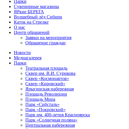
Парки
Сувенирные магазины
ЯРкие БЕРЕГА
Волшебный лёд Сибири
Каток на Стрелке
О нас
Центр обращений
Заявки на мероприятия
Обращение граждан
Новости
Медиагалерея
Парки
Театральная площадь
Сквер им. В.И. Сурикова
Сквер «Космонавтов»
Сквер «Кировский»
Ярыгинская набережная
Площадь Революции
Площадь Мира
Парк «Сибсталь»
Парк «Покровский»
Парк им. 400-летия Красноярска
Парк «Солнечная поляна»
Центральная набережная